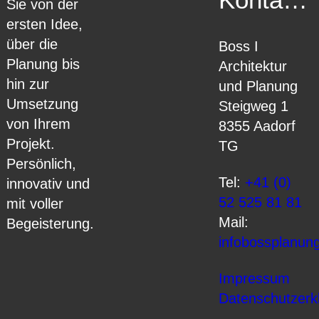
Sie von der
ersten Idee,
über die
Boss I
Planung bis
Architektur
hin zur
und Planung
Umsetzung
Steigweg 1
von Ihrem
8355 Aadorf
Projekt.
TG
Persönlich,
Tel:
+41 (0)
innovativ und
52 525 81 81
mit voller
Mail:
Begeisterung.
info
bossplanun
Impressum
Datenschutzerk